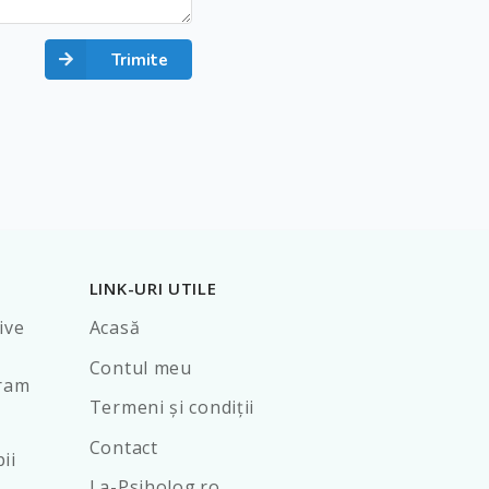
Trimite
LINK-URI UTILE
ive
Acasă
Contul meu
gram
Termeni şi condiţii
Contact
ii
La-Psiholog.ro