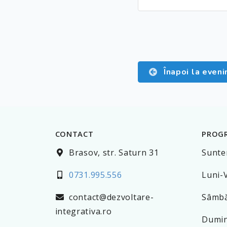
Înapoi la even
CONTACT
PROG
Brasov, str. Saturn 31
Suntem
0731.995.556
Luni-V
contact@dezvoltare-
Sâmbă
integrativa.ro
Dumini