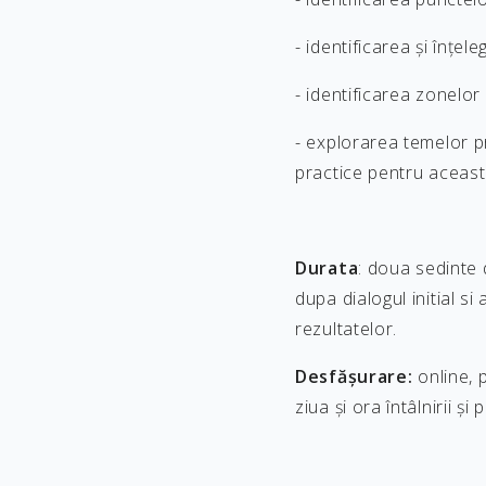
- identificarea și înțele
- identificarea zonelor
- explorarea temelor pr
practice pentru aceas
Durata
: doua sedinte 
dupa dialogul initial s
rezultatelor.
Desfășurare:
online, 
ziua și ora întâlnirii ș