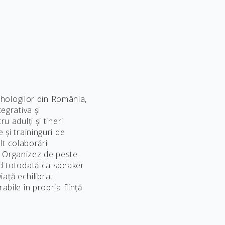
sihologilor din România,
egrativa și
 adulți și tineri.
și traininguri de
olt colaborări
ii. Organizez de peste
nd totodată ca speaker
iață echilibrat.
bile în propria ființă