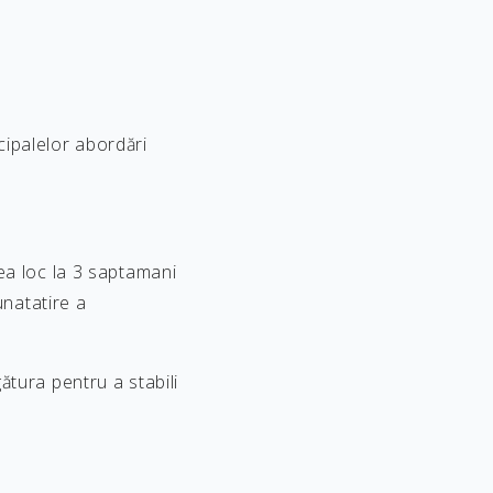
cipalelor abordări
ea loc la 3 saptamani
unatatire a
tura pentru a stabili