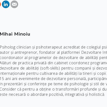
Mihai Minoiu
Psiholog clinician și psihoterapeut acreditat de colegiul p
autor și antreprenor, fondator al platformei Dezvoltare Int
coordonator al programelor de dezvoltare de abilități pentru
Alături de practica privată din cabinet coordonez programe 
dezvoltare de abilități (soft-skills) pentru companii și dezv
internaționale pentru cultivarea de abilități la tineri și cop
15 ani ani evenimente de dezvoltare personală, participâ
în prezentări și conferințe pe teme de psihologie și stil de v
Consider că pentru a obține o transformări profunde și dura
este necesară o abordare pozitivă, integrativă și holistică.