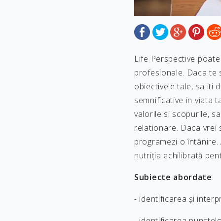
Life Perspective poate 
profesionale. Daca te si
obiectivele tale, sa iti
semnificative in viata t
valorile si scopurile, sa
relationare. Daca vrei 
programezi o întânire. A
nutriția echilibrată pe
Subiecte abordate
:
- identificarea și inter
- identificarea punctel