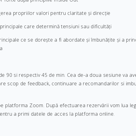
gerea propriilor valori pentru claritate și direcție
 principale care determină tensiuni sau dificultăți
incipale ce se dorește a fi abordate și îmbunățite și a prin
ta
de 90 si respectiv 45 de min. Cea de-a doua sesiune va av
i are scop de feedback, continuare a recomandarilor si imb
pe platforma Zoom. După efectuarea rezervării vom lua legă
i pentru a primi datele de acces la platforma online.