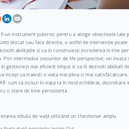
fi un instrument puternic pentru a atinge obiectivele tale 
mti blocat sau fara directie, o astfel de intervenție poate s
 dezvolti abilitatile si sa iti construiesti increderea in tine 
a. Prin intermediul sesiunilor de life perspective, vei invata 
 iti gestionezi mai eficient timpul si sa iti dezvolti abilitati
sa incepi sa traiesti o viata mai plina si mai satisfacatoare
fl. cum să incluzi în viața ta în mod echilibrat, dezvoltare 
ntru o stare de bine persistentă.
pretarea stilului de viață utilizând un chestionar amplu
or forte după principiile Inside Out