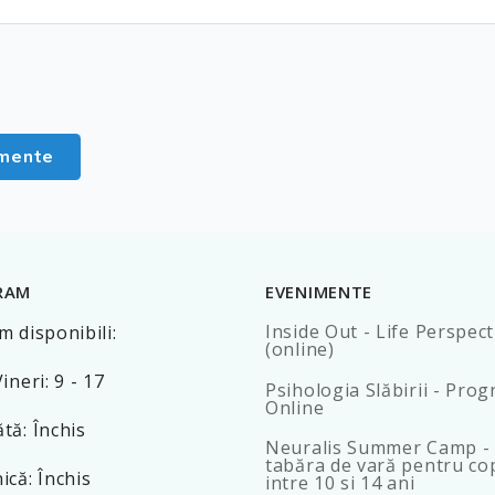
imente
RAM
EVENIMENTE
Inside Out - Life Perspect
 disponibili:
(online)
ineri: 9 - 17
Psihologia Slăbirii - Pro
Online
tă: Închis
Neuralis Summer Camp -
tabăra de vară pentru cop
că: Închis
intre 10 si 14 ani