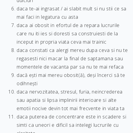
dulciuri
daca te-ai ingrasat / ai slabit mult si nu stii ce sa
mai faci in legatura cu asta
daca ai obosit in efortul de a repara lucrurile
care nu iti ies si doresti sa construiesti de la
inceput in propria viata ceva mai trainic
daca constati ca alergi mereu dupa ceva si nu te
regasesti nici macar la final de saptamana sau
momentele de vacanta par sa nu te mai refaca
dacă ești mai mereu obosit(ă), deși încerci să te
odihnești
daca nervozitatea, stresul, furia, neincrederea
sau apatia si lipsa implinirii interioare si alte
emotii nocive devin tot mai frecvente in viata ta
daca puterea de concentrare este in scadere si
simti ca uneori e dificil sa intelegi lucrurile cu