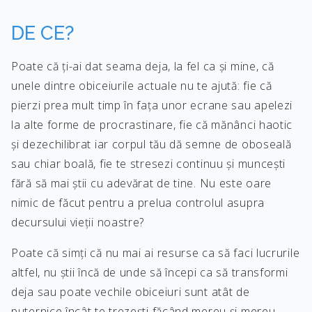
DE CE?
Poate că ți-ai dat seama deja, la fel ca și mine, că
unele dintre obiceiurile actuale nu te ajută: fie că
pierzi prea mult timp în fața unor ecrane sau apelezi
la alte forme de procrastinare, fie că mănânci haotic
și dezechilibrat iar corpul tău dă semne de oboseală
sau chiar boală, fie te stresezi continuu și muncești
fără să mai știi cu adevărat de tine. Nu este oare
nimic de făcut pentru a prelua controlul asupra
decursului vieții noastre?
Poate că simți că nu mai ai resurse ca să faci lucrurile
altfel, nu știi încă de unde să începi ca să transformi
deja sau poate vechile obiceiuri sunt atât de
puternice încât te trezești făcând mereu și mereu