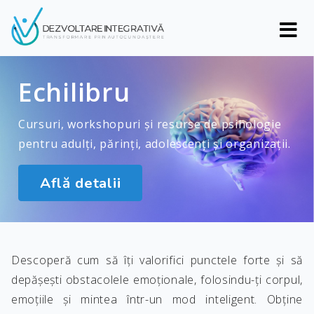
Echilibru
Cursuri, workshopuri și resurse de psihologie
pentru adulți, părinți, adolescenți și organizații.
Află detalii
Descoperă cum să îți valorifici punctele forte și să
depășești obstacolele emoționale, folosindu-ți corpul,
emoțiile și mintea într-un mod inteligent. Obține