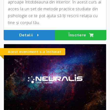
aproape întotdeauna din interior. În acest curs ai
acces la un set de metode practice studiate din
psihologie ce te pot ajuta să îți rescrii relația cu
tine și corpul tău.
Detalii
Înscriere
Acest eveniment s-a încheiat