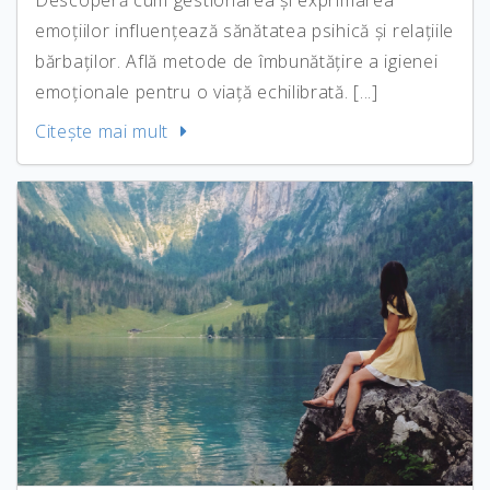
Descoperă cum gestionarea și exprimarea
emoțiilor influențează sănătatea psihică și relațiile
bărbaților. Află metode de îmbunătățire a igienei
emoționale pentru o viață echilibrată. [...]
Citeşte mai mult