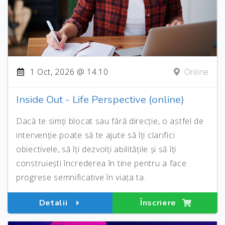
1 Oct, 2026 @ 14:10
Online
Inside Out - Life Perspective (online)
Dacă te simți blocat sau fără direcție, o astfel de
intervenție poate să te ajute să îți clarifici
obiectivele, să îți dezvolți abilitățile și să îți
construiești încrederea în tine pentru a face
progrese semnificative în viața ta.
Detalii
Înscriere