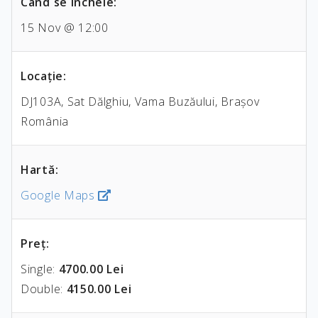
Când se încheie:
15 Nov @ 12:00
Locaţie:
DJ103A, Sat Dălghiu, Vama Buzăului, Brașov
România
Hartă:
Google Maps
Preţ:
Single:
4700.00 Lei
Double:
4150.00 Lei