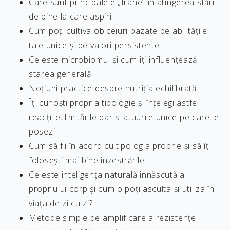
Care sunt principalele „frâne” în atingerea stării
de bine la care aspiri
Cum poți cultiva obiceiuri bazate pe abilitățile
tale unice și pe valori persistente
Ce este microbiomul și cum îți influențează
starea generală
Noțiuni practice despre nutriția echilibrată
Îți cunoști propria tipologie și înțelegi astfel
reacțiile, limitările dar și atuurile unice pe care le
posezi
Cum să fii în acord cu tipologia proprie și să îți
folosești mai bine înzestrările
Ce este inteligența naturală înnăscută a
propriului corp și cum o poți asculta și utiliza în
viața de zi cu zi?
Metode simple de amplificare a rezistenței