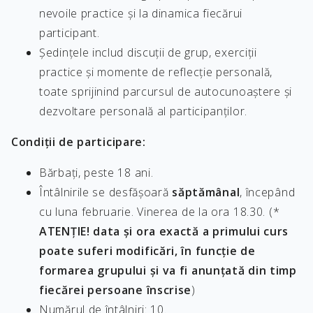
nevoile practice și la dinamica fiecărui
participant.
Ședințele includ discuții de grup, exerciții
practice și momente de reflecție personală,
toate sprijinind parcursul de autocunoaștere și
dezvoltare personală al participanților.
Condiții de participare:
Bărbați, peste 18 ani.
Întâlnirile se desfășoară
săptămânal
, începând
cu luna februarie. Vinerea de la ora 18.30. (*
ATENȚIE! data și ora exactă a primului curs
poate suferi modificări, în funcție de
formarea grupului și va fi anunțată din timp
fiecărei persoane înscrise
)
Numărul de întâlniri: 10.